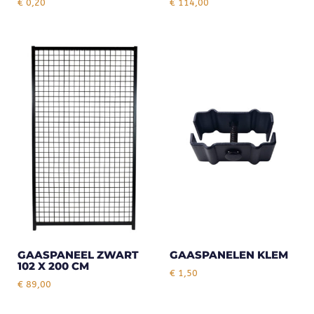
€
0,20
€
114,00
GAASPANEEL ZWART
GAASPANELEN KLEM
102 X 200 CM
€
1,50
€
89,00