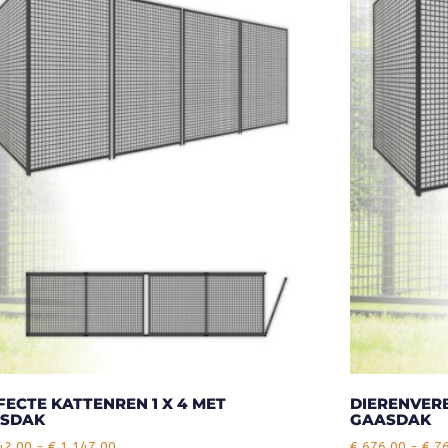
FECTE KATTENREN 1 X 4 MET
DIERENVERB
SDAK
GAASDAK
42,00
-
€
1.147,00
€
676,00
-
€
76