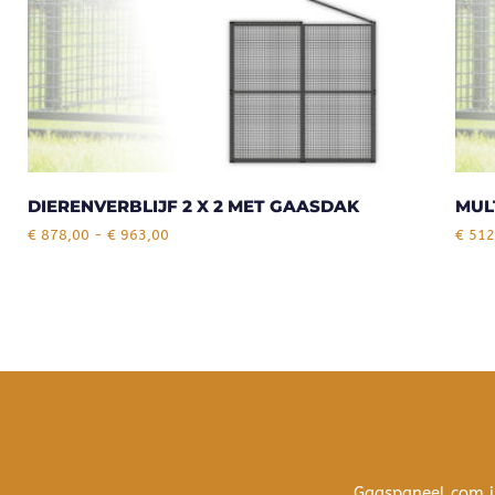
DIERENVERBLIJF 2 X 2 MET GAASDAK
MUL
€
878,00
-
€
963,00
€
512
Gaaspaneel.com i