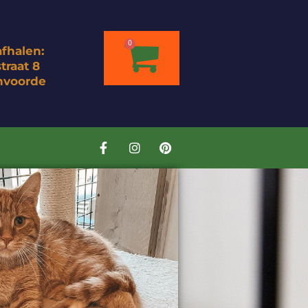
0
afhalen:
traat 8
nvoorde