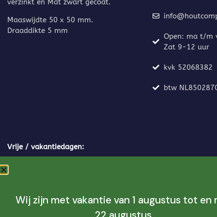
verzinkt en Mat zwart gecoat.
info@houtcompo
Maaswijdte 50 x 50 mm.
Draaddikte 5 mm
Open: ma t/m v
Zat 9-12 uur
kvk 52068382
btw NL850287
Vrije / vakantiedagen:
6-4 Tweede Paasdag
25-5 Tweede Pinksterdag
Wij zijn met vakantie van 1 augustus tot en
14-5 hemelvaartsdag
22 augustus.