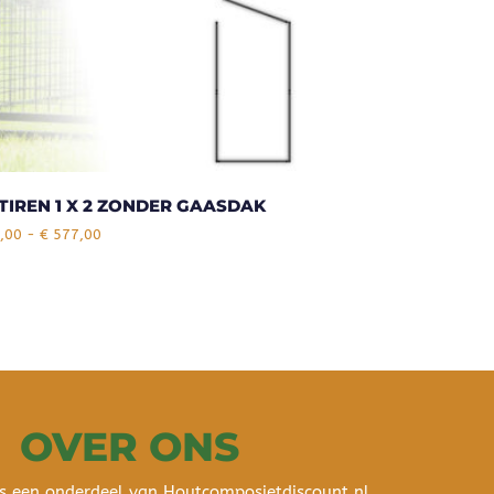
TIREN 1 X 2 ZONDER GAASDAK
,00
-
€
577,00
OVER ONS
s een onderdeel van Houtcomposietdiscount.nl