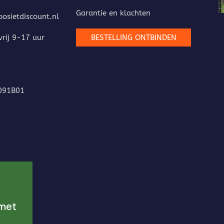
Garantie en klachten
sietdiscount.nl
rij 9-17 uur
BESTELLING ONTBINDEN
091B01
 met