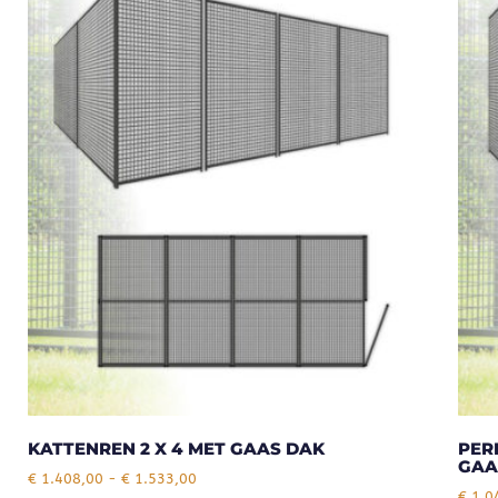
KATTENREN 2 X 4 MET GAAS DAK
PER
GAA
€
1.408,00
-
€
1.533,00
€
1.0