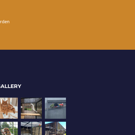
arden
GALLERY