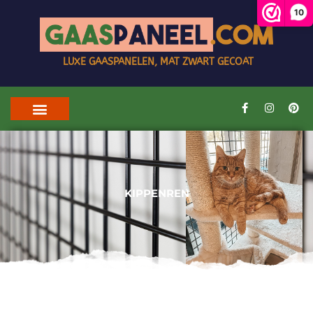
10
LUXE GAASPANELEN, MAT ZWART GECOAT
KIPPENREN