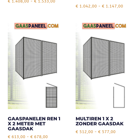
€
1.408,00
-
€
1.533,00
€
1.042,00
-
€
1.147,00
GAASPANELEN REN 1
MULTIREN 1 X 2
X 2 METER MET
ZONDER GAASDAK
GAASDAK
€
512,00
-
€
577,00
€
613,00
-
€
678,00