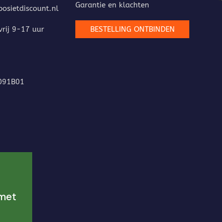
Garantie en klachten
sietdiscount.nl
rij 9-17 uur
BESTELLING ONTBINDEN
091B01
 met