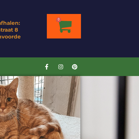
0
afhalen:
traat 8
nvoorde