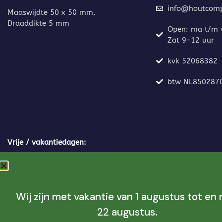
info@houtcompo
Maaswijdte 50 x 50 mm.
Draaddikte 5 mm
Open: ma t/m v
Zat 9-12 uur
kvk 52068382
btw NL850287
Vrije / vakantiedagen:
6-4 Tweede Paasdag
25-5 Tweede Pinksterdag
Wij zijn met vakantie van 1 augustus tot en
14-5 hemelvaartsdag
22 augustus.
Bouwvak week 32-33-34