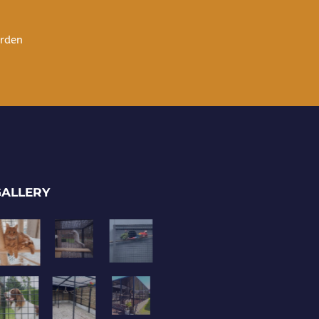
arden
GALLERY