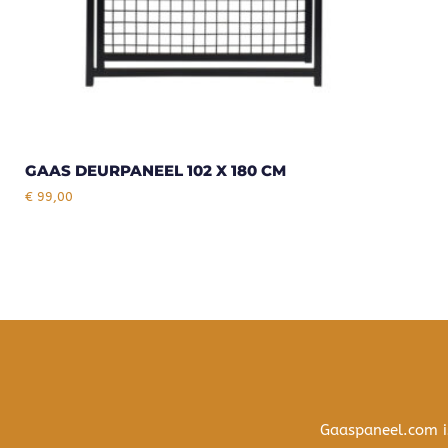
GAAS DEURPANEEL 102 X 180 CM
€
99,00
Gaaspaneel.com i