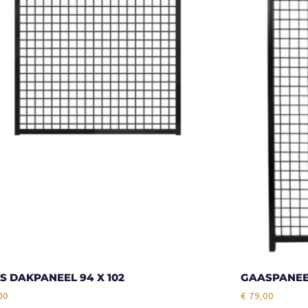
S DAKPANEEL 94 X 102
GAASPANEEL
00
€
79,00