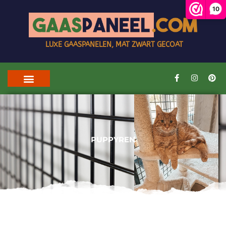
10
LUXE GAASPANELEN, MAT ZWART GECOAT
PUPPYREN