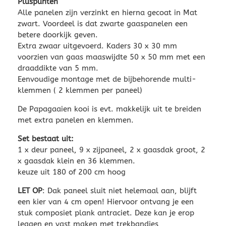
Pluspunten
Alle panelen zijn verzinkt en hierna gecoat in Mat
zwart. Voordeel is dat zwarte gaaspanelen een
betere doorkijk geven.
Extra zwaar uitgevoerd. Kaders 30 x 30 mm
voorzien van gaas maaswijdte 50 x 50 mm met een
draaddikte van 5 mm.
Eenvoudige montage met de bijbehorende multi-
klemmen ( 2 klemmen per paneel)
De Papagaaien kooi is evt. makkelijk uit te breiden
met extra panelen en klemmen.
Set bestaat uit:
1 x deur paneel, 9 x zijpaneel, 2 x gaasdak groot, 2
x gaasdak klein en 36 klemmen.
keuze uit 180 of 200 cm hoog
LET OP
: Dak paneel sluit niet helemaal aan, blijft
een kier van 4 cm open! Hiervoor ontvang je een
stuk composiet plank antraciet. Deze kan je erop
leggen en vast maken met trekbandjes